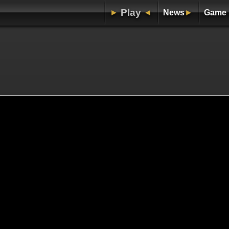
Play
►
◄
News
►
Game 