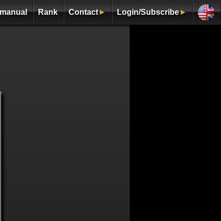
manual
Rank
Contact
►
Login/Subscribe
►