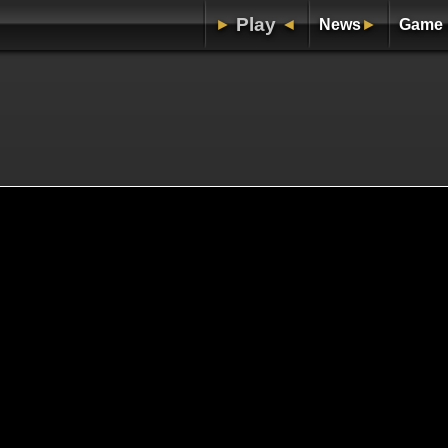
Play
►
◄
News
►
Game 