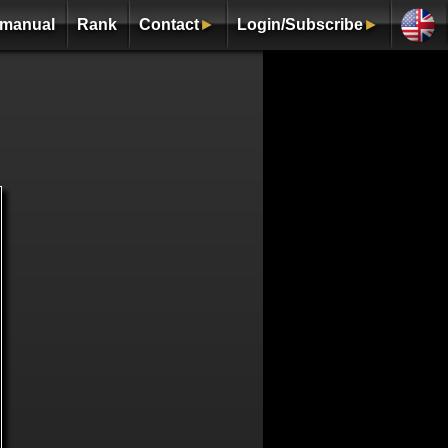
manual
Rank
Contact
►
Login/Subscribe
►